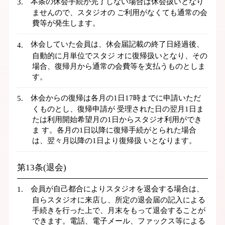
本条の休会手続が完了しない場合は休会扱いとなり
ませんので、スタジオの ご利用がなくても通常の会
費等が発生します。
休会していた会員は、休会届記載の終了日経過後、
自動的に月単位でスタジ オに復帰扱いとなり、その
場合、復帰月から通常の会費等を支払うものとしま
す。
休会からの復帰は各月の1日17時までに申請いただ
くものとし、復帰申請が 受理された日の翌月1日ま
たは利用開始希望月の1日からスタジオ利用ができ
ま す。各月の1日以降に復帰手続がとられた場合
は、翌々月以降の1日より復帰扱 いとなります。
第13条(退会)
会員が自己都合によりスタジオを退会する場合は、
自らスタジオに来店し、所定の退会届の記入による
手続きを行った上で、月末をもって退会することが
できます。電話、電子メール、ファックス等による