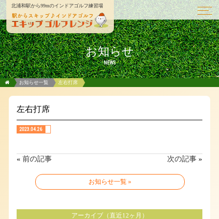
北浦和駅から99mのインドアゴルフ練習場
お知らせ
NEWS
お知らせ一覧
左右打席
左右打席
2023.04.26
«
前の記事
次の記事
»
お知らせ一覧 »
アーカイブ（直近12ヶ月）