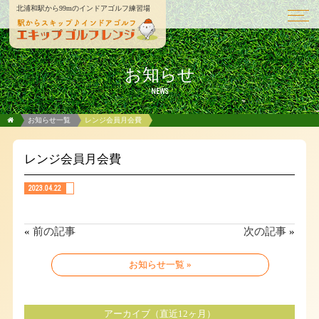
北浦和駅から99mのインドアゴルフ練習場
お知らせ
NEWS
お知らせ一覧
レンジ会員月会費
レンジ会員月会費
2023.04.22
«
前の記事
次の記事
»
お知らせ一覧 »
アーカイブ（直近12ヶ月）